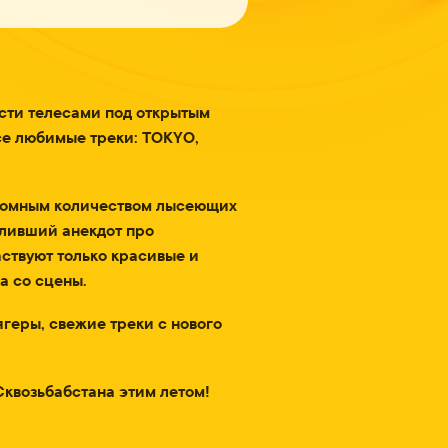
ясти телесами под открытым
се любимые треки: TOKYO,
громным количеством лысеющих
сливший анекдот про
аствуют только красивые и
а со сцены.
геры, свежие треки с нового
квозьбабстана этим летом!