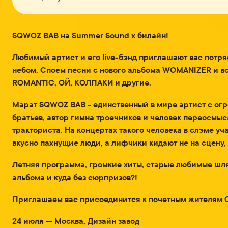
SQWOZ BAB на Summer Sound x билайн!
Любимый артист и его live-бэнд приглашают вас потр
небом. Споем песни с нового альбома WOMANIZER и в
ROMANTIC, ОЙ, КОЛПАКИ и другие.
Марат SQWOZ BAB - единственный в мире артист с о
братьев, автор гимна троечников и человек переосмы
тракториста. На концертах такого человека в слэме уч
вкусно пахнущие люди, а лифчики кидают не на сцену, 
Летняя программа, громкие хиты, старые любимые шля
альбома и куда без сюрпризов?!
Приглашаем вас присоединится к почетным жителям С
24 июля — Москва, Дизайн завод